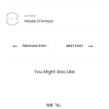
AUTHOR
House D'Amour
文
PREVIOUS POST
NEXT POST
章
導
覽
You Might Also Like
母親「結」