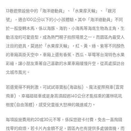
13巷遊樂設施中的「海洋總動員」、「水果摩天輪」、「銀河
號」，適合100公分以下的小小孩體驗。其中「海洋總動員」不同
於一般旋轉木馬，係以海豚、海豹、小海馬等海底生物為主角，生
動活潑的可愛造型，成為熱門親子拍照場景之一。而園區內最受人
注目的遊具，莫過於「水果摩天輪」，紅、黃、綠、紫等不同顏色
的車廂高掛天空中，車廂上還有香蕉、西瓜、草莓等台灣特色水果
彩繪，讓小朋友乘著自己喜歡的水果車廂緩慢升空，從高處探訪台
北城市風光。
若還覺得不夠刺激，可試試尋寶船(海盜船) 、魔法星際飛車(雲霄
飛車) 、幸福碰碰車或是身高須超過140公分才能搭乘的叢林吼吼
樹屋(自由落體)，感受兒童版大怒神的飆速威力。
每項設施費用約20或30元不等，係採悠遊卡付費，免去一直掏錢
找零的麻煩，若卡片內金額不足，園區內也有提供多處儲值機，而