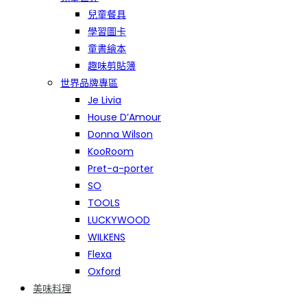
兒童餐具
學習圖卡
童書繪本
趣味剪貼簿
世界品牌專區
Je Livia
House D’Amour
Donna Wilson
KooRoom
Pret-a-porter
SO
TOOLS
LUCKYWOOD
WILKENS
Flexa
Oxford
美味料理