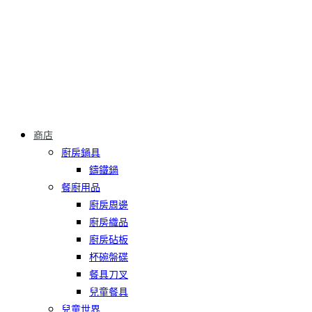
商店
廚房鍋具
鑄鐵鍋
餐廚用品
廚房周邊
廚房織品
廚房砧板
杯碗盤碟
餐具刀叉
兒童餐具
兒童世界