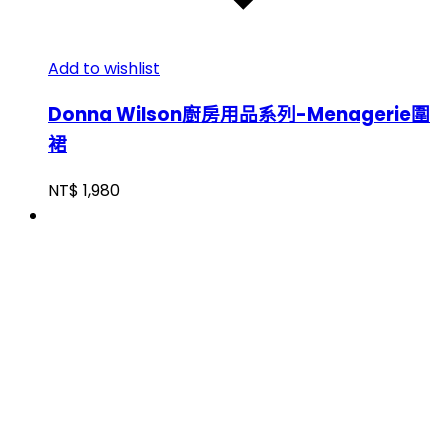
Add to wishlist
Donna Wilson廚房用品系列-Menagerie圍
裙
NT$
1,980