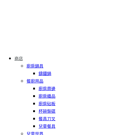
商店
廚房鍋具
鑄鐵鍋
餐廚用品
廚房周邊
廚房織品
廚房砧板
杯碗盤碟
餐具刀叉
兒童餐具
兒童世界