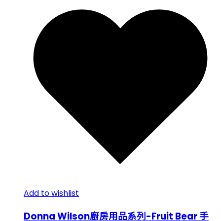
Add to wishlist
Donna Wilson廚房用品系列-Fruit Bear 手