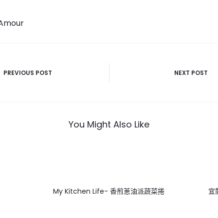
'Amour
PREVIOUS POST
NEXT POST
You Might Also Like
My Kitchen Life- 香煎蔥油派蔬菜捲
宜