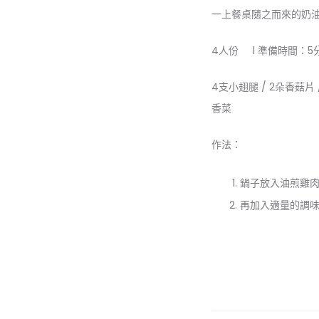
一上餐桌隨之而來的奶
4人份 l 準備時間：5
4支小翅腿 / 2朵香菇片 /
香菜
作法：
鍋子放入油煎雞
再加入適量的調