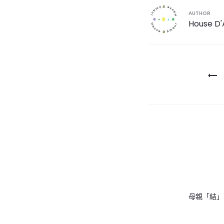
AUTHOR
House D
文
章
導
覽
母親「結」