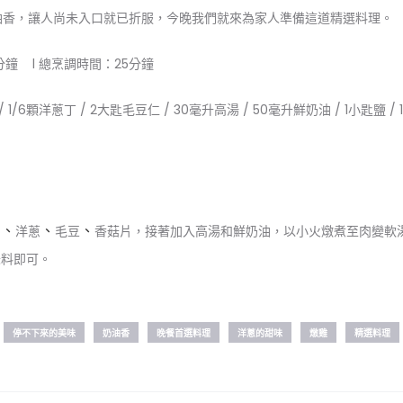
油香，讓人尚未入口就已折服，今晚我們就來為家人準備這道精選料理。
分鐘 l 總烹調時間：25分鐘
 1/6顆洋蔥丁 / 2大匙毛豆仁 / 30毫升高湯 / 50毫升鮮奶油 / 1小匙鹽 /
、
、
、
肉
洋蔥
毛豆
香菇片，接著加入高湯和鮮奶油，以小火燉煮至肉變軟
味料即可。
停不下來的美味
奶油香
晚餐首選料理
洋蔥的甜味
燉雞
精選料理