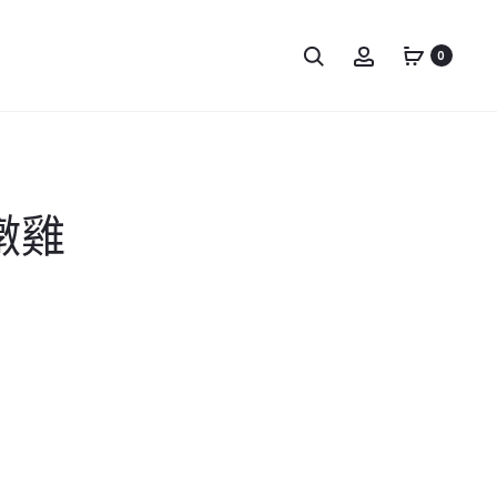
0
油燉雞