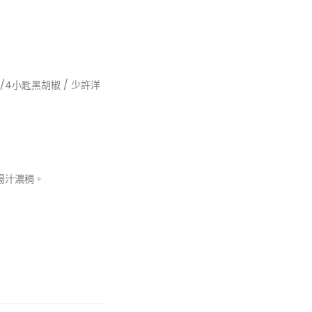
 1/4小匙黑胡椒 / 少許洋
湯汁濃稠。