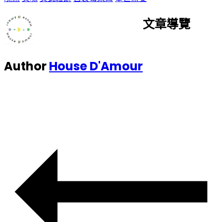
文章導覽
Author
House D'Amour