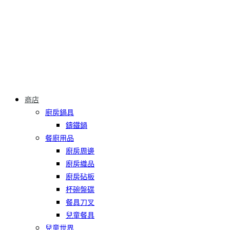
商店
廚房鍋具
鑄鐵鍋
餐廚用品
廚房周邊
廚房織品
廚房砧板
杯碗盤碟
餐具刀叉
兒童餐具
兒童世界