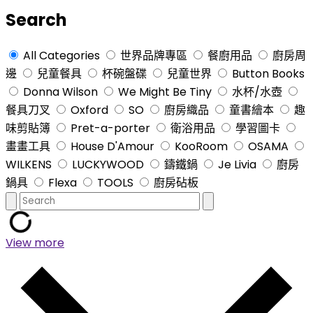
Search
All Categories
世界品牌專區
餐廚用品
廚房周
邊
兒童餐具
杯碗盤碟
兒童世界
Button Books
Donna Wilson
We Might Be Tiny
水杯/水壺
餐具刀叉
Oxford
SO
廚房織品
童書繪本
趣
味剪貼簿
Pret-a-porter
衛浴用品
學習圖卡
畫畫工具
House D'Amour
KooRoom
OSAMA
WILKENS
LUCKYWOOD
鑄鐵鍋
Je Livia
廚房
鍋具
Flexa
TOOLS
廚房砧板
View more