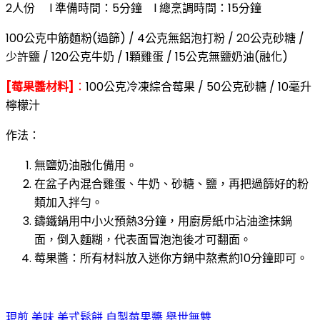
2人份 l 準備時間：5分鐘 l 總烹調時間：15分鐘
100公克中筋麵粉(過篩) / 4公克無鋁泡打粉 / 20公克砂糖 /
少許鹽 / 120公克牛奶 / 1顆雞蛋 / 15公克無鹽奶油(融化)
[莓果醬材料]
：
100公克冷凍綜合莓果 / 50公克砂糖 / 10毫升
檸檬汁
作法：
無鹽奶油融化備用。
在盆子內混合雞蛋、牛奶、砂糖、鹽，再把過篩好的粉
類加入拌勻。
鑄鐵鍋用中小火預熱3分鐘，用廚房紙巾沾油塗抹鍋
面，倒入麵糊，代表面冒泡泡後才可翻面。
莓果醬：所有材料放入迷你方鍋中熬煮約10分鐘即可。
現煎
美味
美式鬆餅
自製莓果醬
舉世無雙