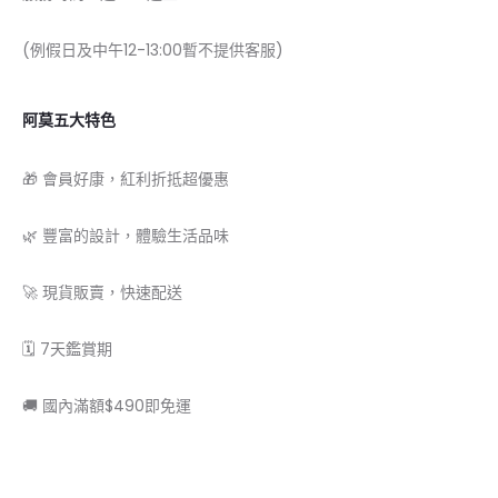
(例假日及中午12-13:00暫不提供客服)
阿莫五大特色
🎁 會員好康，紅利折抵超優惠
🌿 豐富的設計，體驗生活品味
🚀 現貨販賣，快速配送
🗓 7天鑑賞期
🚚 國內滿額$490即免運