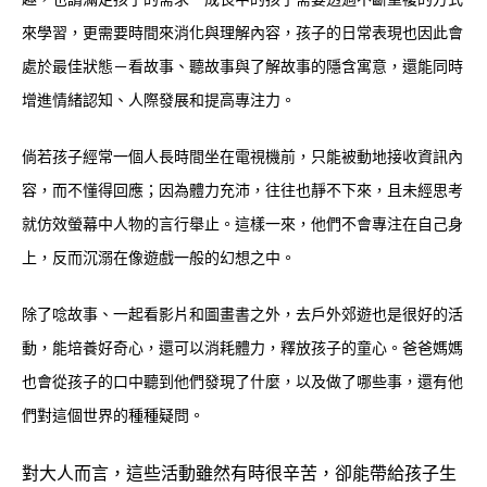
來學習，更需要時間來消化與理解內容，孩子的日常表現也因此會
處於最佳狀態－看故事
、
聽故事與了解故事的隱含寓意，還能同時
增進情緒認知
、
人際發展和提高專注力。
倘若孩子經常一個人長時間坐在電視機前，只能被動地接收資訊內
容，而不懂得回應；因為體力充沛，往往也靜不下來，且未經思考
就仿效螢幕中人物的言行舉止。這樣一來，他們不會專注在自己身
上，反而沉溺在像遊戲一般的幻想之中。
除了唸故事
、
一起看影片和圖畫書之外，去戶外郊遊也是很好的活
動，能培養好奇心，還可以消耗體力，釋放孩子的童心。爸爸媽媽
也會從孩子的口中聽到他們發現了什麼，以及做了哪些事，還有他
們對這個世界的種種疑問。
對大人而言，這些活動雖然有時很辛苦，卻能帶給孩子生