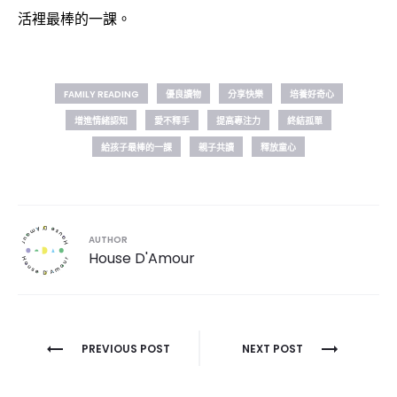
活裡最棒的一課。
FAMILY READING
優良讀物
分享快樂
培養好奇心
增進情緒認知
愛不釋手
提高專注力
終結孤單
給孩子最棒的一課
親子共讀
釋放童心
AUTHOR
House D'Amour
文
PREVIOUS POST
NEXT POST
章