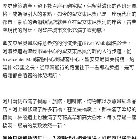
歷史建築遺產，留下數百座石砌宅院，保留著濃郁的西班牙風
格，成為吸引人的景點。如今的聖安東尼奧已是一座現代化的
都市，豪華的希爾頓飯店就建立在聖安東尼奧河的岸邊，古典
與現代的對比，對整座城市文化充滿了靈動感。
(River Walk)
聖安東尼奧還以綠意盎然的河濱步道
聞名於世。
河濱步道為流經市區中心的聖安東尼奧河畔的人行步道，從
Rivercenter Mall
購物中心到遊客中心、聖安東尼奧美術館，約
8
延伸
公里之長，從車輛通行的路面往下一看即為步道，是可
遠離都會喧囂的休憩場所。
河川兩側布滿了餐廳、旅館、咖啡館、博物館以及旅遊紀念品
店。河上還修建了許多石橋，甚至是橋墩上，都長滿了翠綠的
植物，林蔭道上也種滿了奇花異草和高大樹木，每次穿過一座
橋洞，眼前的景致煥然一新。
無論日夜都熱鬧無比，入夜點燈後相當浪漫。推薦可以搭乘遊