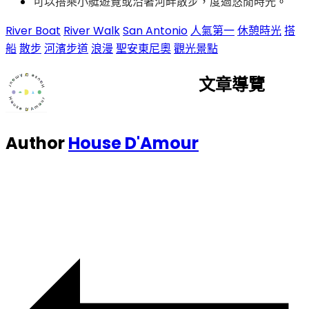
。
可以搭乘小艇遊覽或沿著河畔散步，度過悠閒時光
River Boat
River Walk
San Antonio
人氣第一
休憩時光
搭
船
散步
河濱步道
浪漫
聖安東尼奧
觀光景點
文章導覽
Author
House D'Amour