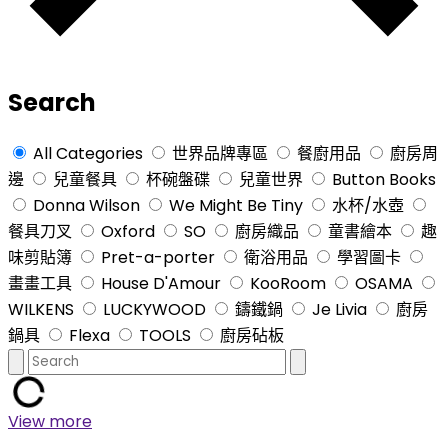
Search
All Categories
世界品牌專區
餐廚用品
廚房周
邊
兒童餐具
杯碗盤碟
兒童世界
Button Books
Donna Wilson
We Might Be Tiny
水杯/水壺
餐具刀叉
Oxford
SO
廚房織品
童書繪本
趣
味剪貼簿
Pret-a-porter
衛浴用品
學習圖卡
畫畫工具
House D'Amour
KooRoom
OSAMA
WILKENS
LUCKYWOOD
鑄鐵鍋
Je Livia
廚房
鍋具
Flexa
TOOLS
廚房砧板
View more