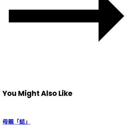
You Might Also Like
母親「結」