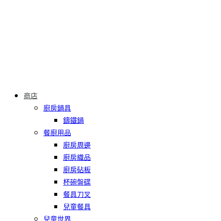
商店
廚房鍋具
鑄鐵鍋
餐廚用品
廚房周邊
廚房織品
廚房砧板
杯碗盤碟
餐具刀叉
兒童餐具
兒童世界