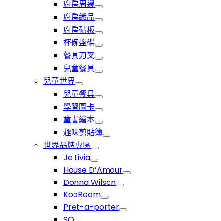
廚房周邊
廚房織品
廚房砧板
杯碗盤碟
餐具刀叉
兒童餐具
兒童世界
兒童餐具
學習圖卡
童書繪本
趣味剪貼簿
世界品牌專區
Je Livia
House D’Amour
Donna Wilson
KooRoom
Pret-a-porter
SO