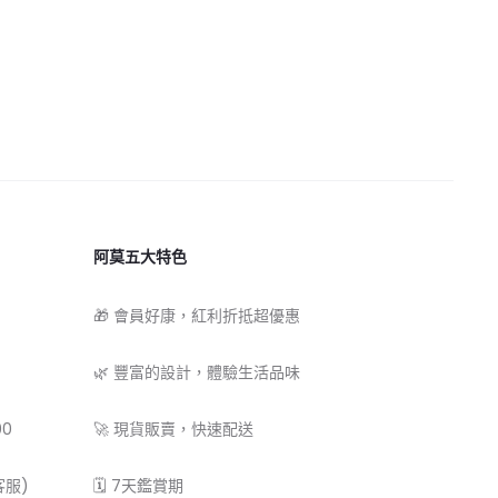
阿莫五大特色
🎁 會員好康，紅利折抵超優惠
🌿 豐富的設計，體驗生活品味
00
🚀 現貨販賣，快速配送
客服)
🗓 7天鑑賞期