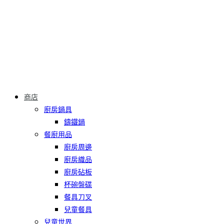
商店
廚房鍋具
鑄鐵鍋
餐廚用品
廚房周邊
廚房織品
廚房砧板
杯碗盤碟
餐具刀叉
兒童餐具
兒童世界