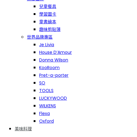
兒童餐具
學習圖卡
童書繪本
趣味剪貼簿
世界品牌專區
Je Livia
House D’Amour
Donna Wilson
KooRoom
Pret-a-porter
SO
TOOLS
LUCKYWOOD
WILKENS
Flexa
Oxford
美味料理