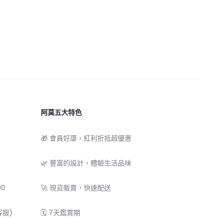
阿莫五大特色
🎁 會員好康，紅利折抵超優惠
🌿 豐富的設計，體驗生活品味
00
🚀 現貨販賣，快速配送
客服)
🗓 7天鑑賞期