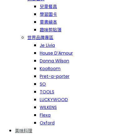
兒童餐具
學習圖卡
童書繪本
趣味剪貼簿
世界品牌專區
Je Livia
House D’Amour
Donna Wilson
KooRoom
Pret-a-porter
SO
TOOLS
LUCKYWOOD
WILKENS
Flexa
Oxford
美味料理