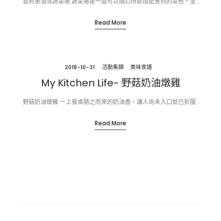
香煎蔥油派蔬菜捲 蔬菜捲是一道可以隨心所欲搭配食材的菜色，呈…
Read More
2018-10-31
活動集錦
美味食譜
My Kitchen Life- 野菇奶油燉雞
野菇奶油燉雞 一上餐桌隨之而來的奶油香，讓人尚未入口就已折服…
Read More