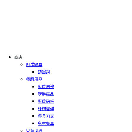
商店
廚房鍋具
鑄鐵鍋
餐廚用品
廚房周邊
廚房織品
廚房砧板
杯碗盤碟
餐具刀叉
兒童餐具
兒童世界