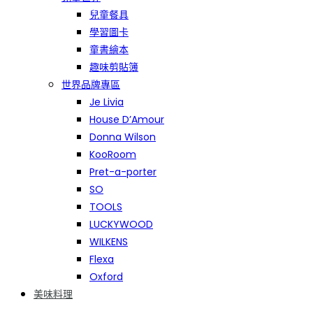
兒童餐具
學習圖卡
童書繪本
趣味剪貼簿
世界品牌專區
Je Livia
House D’Amour
Donna Wilson
KooRoom
Pret-a-porter
SO
TOOLS
LUCKYWOOD
WILKENS
Flexa
Oxford
美味料理