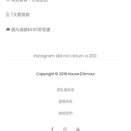
🗓 7天鑑賞期
🚚 國內滿額$490即免運
Instagram did not return a 200.
Copyright © 2018 House D'Amour
隱私權政策
服務條款
聯絡我們
F
I
Y