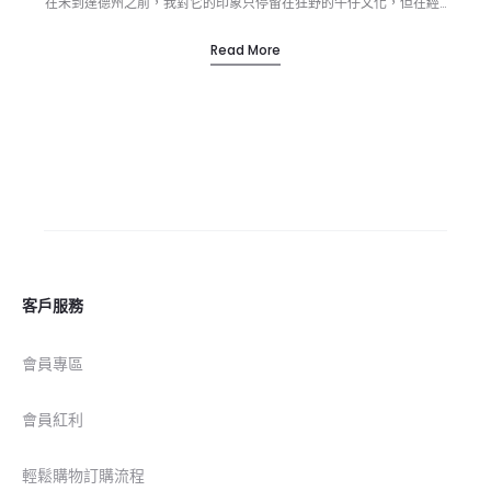
在未到達德州之前，我對它的印象只停留在狂野的牛仔文化，但在經…
Read More
客戶服務
會員專區
會員紅利
輕鬆購物訂購流程