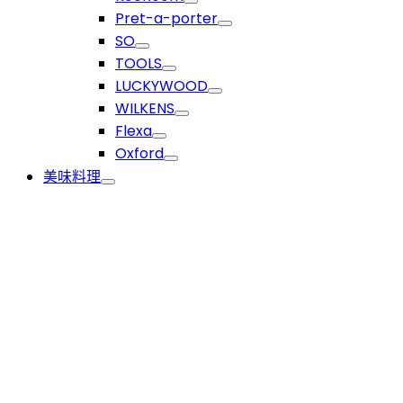
Pret-a-porter
SO
TOOLS
LUCKYWOOD
WILKENS
Flexa
Oxford
美味料理