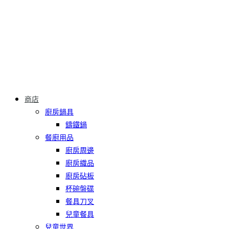
商店
廚房鍋具
鑄鐵鍋
餐廚用品
廚房周邊
廚房織品
廚房砧板
杯碗盤碟
餐具刀叉
兒童餐具
兒童世界