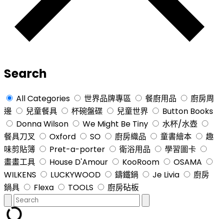
Search
All Categories
世界品牌專區
餐廚用品
廚房周
邊
兒童餐具
杯碗盤碟
兒童世界
Button Books
Donna Wilson
We Might Be Tiny
水杯/水壺
餐具刀叉
Oxford
SO
廚房織品
童書繪本
趣
味剪貼簿
Pret-a-porter
衛浴用品
學習圖卡
畫畫工具
House D'Amour
KooRoom
OSAMA
WILKENS
LUCKYWOOD
鑄鐵鍋
Je Livia
廚房
鍋具
Flexa
TOOLS
廚房砧板