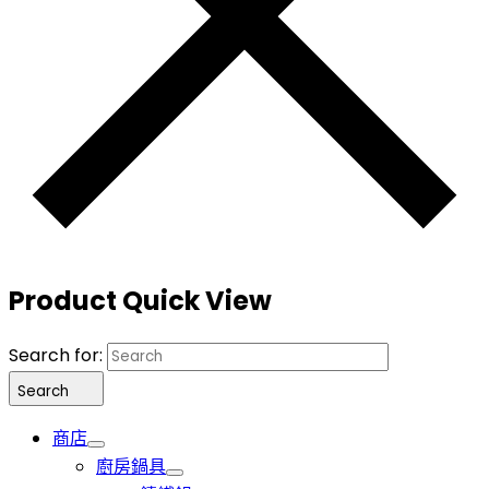
Product Quick View
Search for:
Search
商店
廚房鍋具