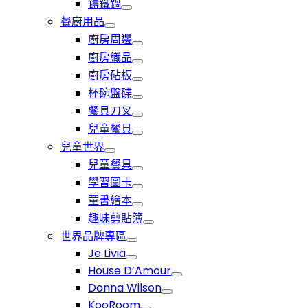
鑄鐵鍋
餐廚用品
廚房周邊
廚房織品
廚房砧板
杯碗盤碟
餐具刀叉
兒童餐具
兒童世界
兒童餐具
學習圖卡
童書繪本
趣味剪貼簿
世界品牌專區
Je Livia
House D’Amour
Donna Wilson
KooRoom