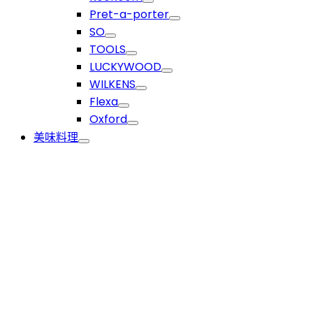
Pret-a-porter
SO
TOOLS
LUCKYWOOD
WILKENS
Flexa
Oxford
美味料理