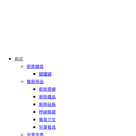
商店
廚房鍋具
鑄鐵鍋
餐廚用品
廚房周邊
廚房織品
廚房砧板
杯碗盤碟
餐具刀叉
兒童餐具
兒童世界