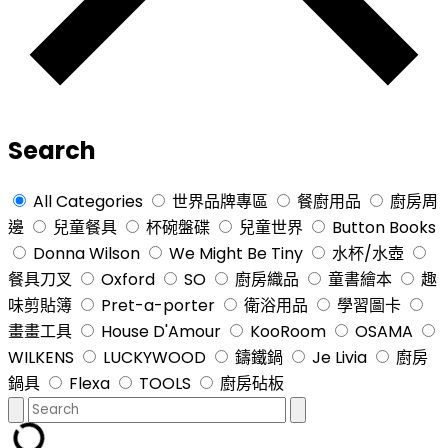
Search
All Categories
世界品牌專區
餐廚用品
廚房周
邊
兒童餐具
杯碗盤碟
兒童世界
Button Books
Donna Wilson
We Might Be Tiny
水杯/水壺
餐具刀叉
Oxford
SO
廚房織品
童書繪本
趣
味剪貼簿
Pret-a-porter
衛浴用品
學習圖卡
畫畫工具
House D'Amour
KooRoom
OSAMA
WILKENS
LUCKYWOOD
鑄鐵鍋
Je Livia
廚房
鍋具
Flexa
TOOLS
廚房砧板