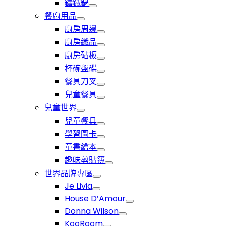
鑄鐵鍋
餐廚用品
廚房周邊
廚房織品
廚房砧板
杯碗盤碟
餐具刀叉
兒童餐具
兒童世界
兒童餐具
學習圖卡
童書繪本
趣味剪貼簿
世界品牌專區
Je Livia
House D’Amour
Donna Wilson
KooRoom