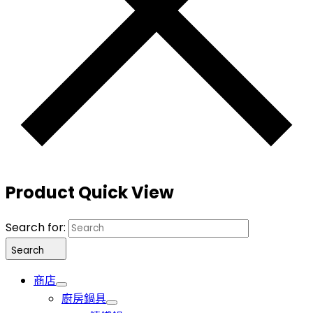
Product Quick View
Search for:
Search
商店
廚房鍋具