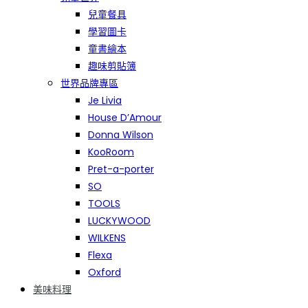
兒童餐具
學習圖卡
童書繪本
趣味剪貼簿
世界品牌專區
Je Livia
House D’Amour
Donna Wilson
KooRoom
Pret-a-porter
SO
TOOLS
LUCKYWOOD
WILKENS
Flexa
Oxford
美味料理