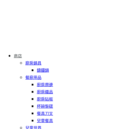
商店
廚房鍋具
鑄鐵鍋
餐廚用品
廚房周邊
廚房織品
廚房砧板
杯碗盤碟
餐具刀叉
兒童餐具
兒童世界