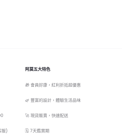
阿莫五大特色
🎁 會員好康，紅利折抵超優惠
🌿 豐富的設計，體驗生活品味
00
🚀 現貨販賣，快速配送
客服)
🗓 7天鑑賞期