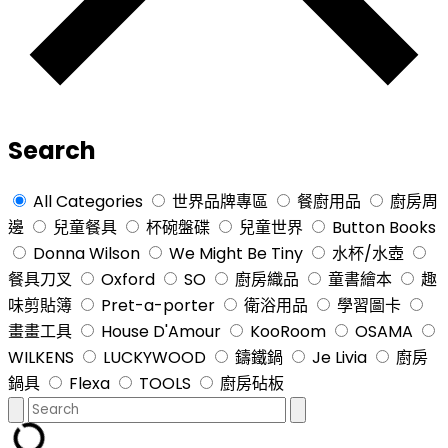
Search
All Categories
世界品牌專區
餐廚用品
廚房周
邊
兒童餐具
杯碗盤碟
兒童世界
Button Books
Donna Wilson
We Might Be Tiny
水杯/水壺
餐具刀叉
Oxford
SO
廚房織品
童書繪本
趣
味剪貼簿
Pret-a-porter
衛浴用品
學習圖卡
畫畫工具
House D'Amour
KooRoom
OSAMA
WILKENS
LUCKYWOOD
鑄鐵鍋
Je Livia
廚房
鍋具
Flexa
TOOLS
廚房砧板