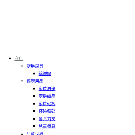
商店
廚房鍋具
鑄鐵鍋
餐廚用品
廚房周邊
廚房織品
廚房砧板
杯碗盤碟
餐具刀叉
兒童餐具
兒童世界