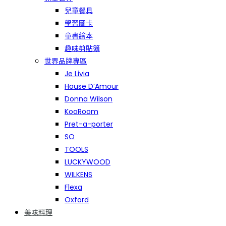
兒童餐具
學習圖卡
童書繪本
趣味剪貼簿
世界品牌專區
Je Livia
House D’Amour
Donna Wilson
KooRoom
Pret-a-porter
SO
TOOLS
LUCKYWOOD
WILKENS
Flexa
Oxford
美味料理