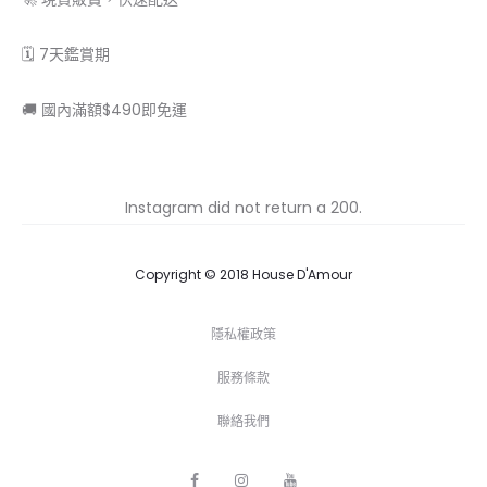
🗓 7天鑑賞期
🚚 國內滿額$490即免運
Instagram did not return a 200.
Copyright © 2018 House D'Amour
隱私權政策
服務條款
聯絡我們
F
I
Y