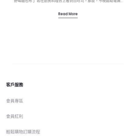
野莓麵包布丁 若在廚房料理台上看到白吐司，那麼，今晚甜點毫無…
Read More
客戶服務
會員專區
會員紅利
輕鬆購物訂購流程