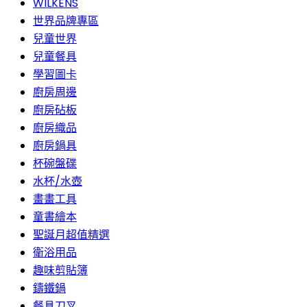
WILKENS
世界品牌專區
兒童世界
兒童餐具
學習圖卡
廚房周邊
廚房砧板
廚房織品
廚房鍋具
杯碗盤碟
水杯/水壺
畫畫工具
童書繪本
聖誕月超值精選
衛浴用品
趣味剪貼簿
鑄鐵鍋
餐具刀叉