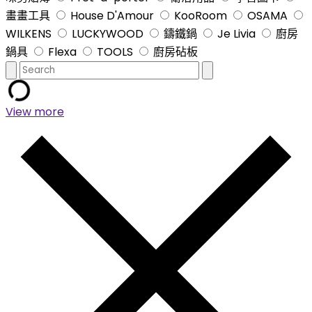
畫畫工具
House D'Amour
KooRoom
OSAMA
WILKENS
LUCKYWOOD
鑄鐵鍋
Je Livia
廚房
鍋具
Flexa
TOOLS
廚房砧板
View more