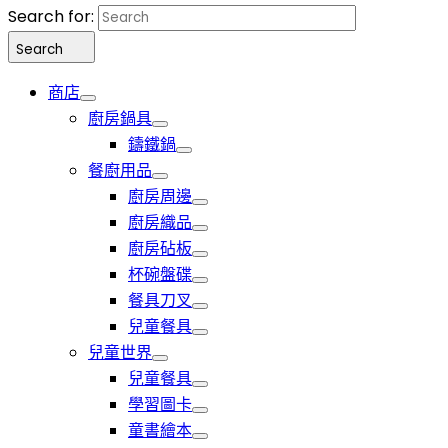
Search for:
Search
商店
廚房鍋具
鑄鐵鍋
餐廚用品
廚房周邊
廚房織品
廚房砧板
杯碗盤碟
餐具刀叉
兒童餐具
兒童世界
兒童餐具
學習圖卡
童書繪本