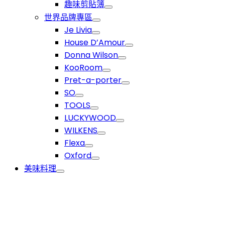
趣味剪貼簿
世界品牌專區
Je Livia
House D’Amour
Donna Wilson
KooRoom
Pret-a-porter
SO
TOOLS
LUCKYWOOD
WILKENS
Flexa
Oxford
美味料理