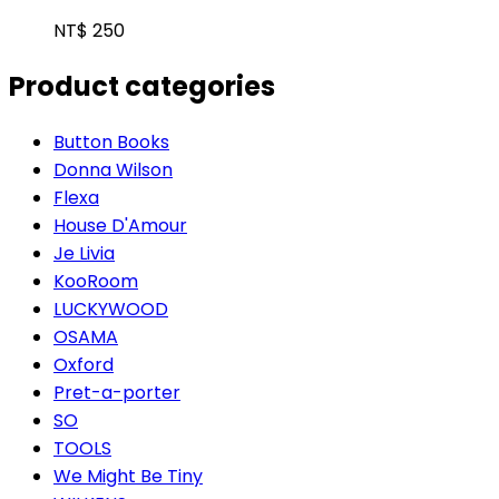
NT$
250
Product categories
Button Books
Donna Wilson
Flexa
House D'Amour
Je Livia
KooRoom
LUCKYWOOD
OSAMA
Oxford
Pret-a-porter
SO
TOOLS
We Might Be Tiny