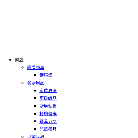
商店
廚房鍋具
鑄鐵鍋
餐廚用品
廚房周邊
廚房織品
廚房砧板
杯碗盤碟
餐具刀叉
兒童餐具
兒童世界