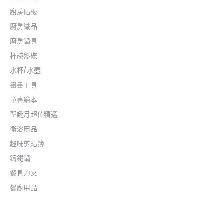
廚房砧板
廚房織品
廚房鍋具
杯碗盤碟
水杯/水壺
畫畫工具
童書繪本
聖誕月超值精選
衛浴用品
趣味剪貼簿
鑄鐵鍋
餐具刀叉
餐廚用品