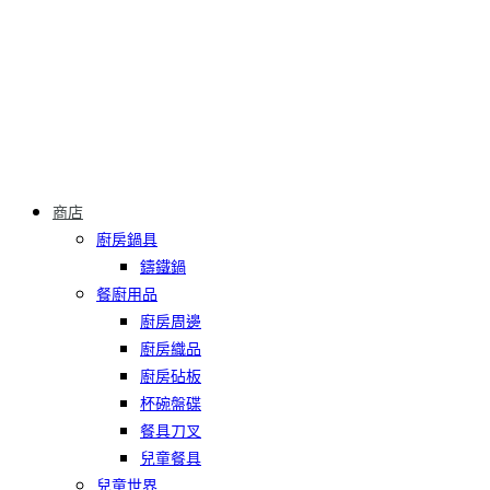
商店
廚房鍋具
鑄鐵鍋
餐廚用品
廚房周邊
廚房織品
廚房砧板
杯碗盤碟
餐具刀叉
兒童餐具
兒童世界