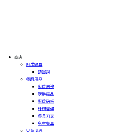
商店
廚房鍋具
鑄鐵鍋
餐廚用品
廚房周邊
廚房織品
廚房砧板
杯碗盤碟
餐具刀叉
兒童餐具
兒童世界