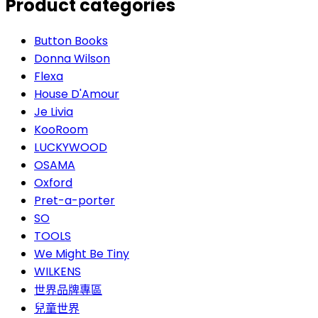
Product categories
Button Books
Donna Wilson
Flexa
House D'Amour
Je Livia
KooRoom
LUCKYWOOD
OSAMA
Oxford
Pret-a-porter
SO
TOOLS
We Might Be Tiny
WILKENS
世界品牌專區
兒童世界