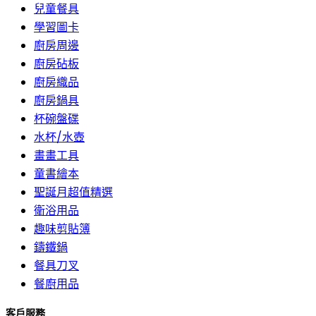
兒童餐具
學習圖卡
廚房周邊
廚房砧板
廚房織品
廚房鍋具
杯碗盤碟
水杯/水壺
畫畫工具
童書繪本
聖誕月超值精選
衛浴用品
趣味剪貼簿
鑄鐵鍋
餐具刀叉
餐廚用品
客戶服務