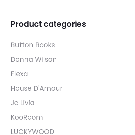
Product categories
Button Books
Donna Wilson
Flexa
House D'Amour
Je Livia
KooRoom
LUCKYWOOD