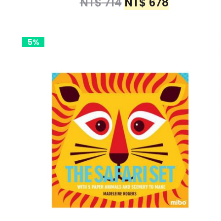
NT$
714
NT$
678
5%