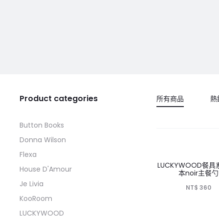
Product categories
所有商品
熱
Button Books
Donna Wilson
Flexa
LUCKYWOOD餐具
House D'Amour
本noir主餐勺
Je Livia
NT$
360
KooRoom
LUCKYWOOD