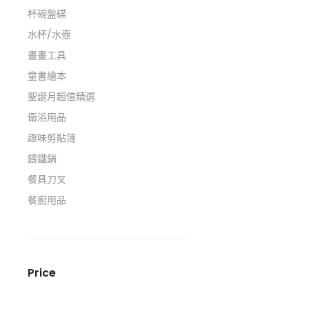
杯碗盤碟
水杯/水壺
畫畫工具
童書繪本
聖誕月超值精選
衛浴用品
趣味剪貼簿
鑄鐵鍋
餐具刀叉
餐廚用品
Price