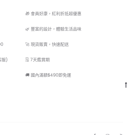
🎁 會員好康，紅利折抵超優惠
🌿 豐富的設計，體驗生活品味
00
🚀 現貨販賣，快速配送
客服)
🗓 7天鑑賞期
🚚 國內滿額$490即免運