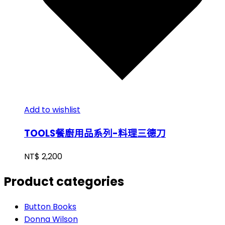
Add to wishlist
TOOLS餐廚用品系列-料理三德刀
NT$
2,200
Product categories
Button Books
Donna Wilson