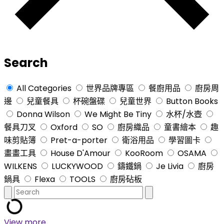
Search
All Categories
世界品牌專區
餐廚用品
廚房周
邊
兒童餐具
杯碗盤碟
兒童世界
Button Books
Donna Wilson
We Might Be Tiny
水杯/水壺
餐具刀叉
Oxford
SO
廚房織品
童書繪本
趣
味剪貼簿
Pret-a-porter
衛浴用品
學習圖卡
畫畫工具
House D'Amour
KooRoom
OSAMA
WILKENS
LUCKYWOOD
鑄鐵鍋
Je Livia
廚房
鍋具
Flexa
TOOLS
廚房砧板
View more