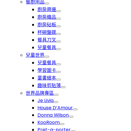
餐廚用品
廚房周邊
廚房織品
廚房砧板
杯碗盤碟
餐具刀叉
兒童餐具
兒童世界
兒童餐具
學習圖卡
童書繪本
趣味剪貼簿
世界品牌專區
Je Livia
House D’Amour
Donna Wilson
KooRoom
Pret-a-porter