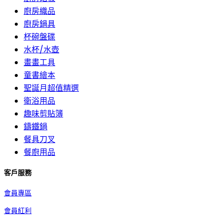
廚房織品
廚房鍋具
杯碗盤碟
水杯/水壺
畫畫工具
童書繪本
聖誕月超值精選
衛浴用品
趣味剪貼簿
鑄鐵鍋
餐具刀叉
餐廚用品
客戶服務
會員專區
會員紅利