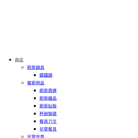
商店
廚房鍋具
鑄鐵鍋
餐廚用品
廚房周邊
廚房織品
廚房砧板
杯碗盤碟
餐具刀叉
兒童餐具
兒童世界