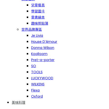
兒童餐具
學習圖卡
童書繪本
趣味剪貼簿
世界品牌專區
Je Livia
House D’Amour
Donna Wilson
KooRoom
Pret-a-porter
SO
TOOLS
LUCKYWOOD
WILKENS
Flexa
Oxford
美味料理