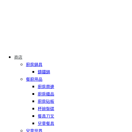
商店
廚房鍋具
鑄鐵鍋
餐廚用品
廚房周邊
廚房織品
廚房砧板
杯碗盤碟
餐具刀叉
兒童餐具
兒童世界