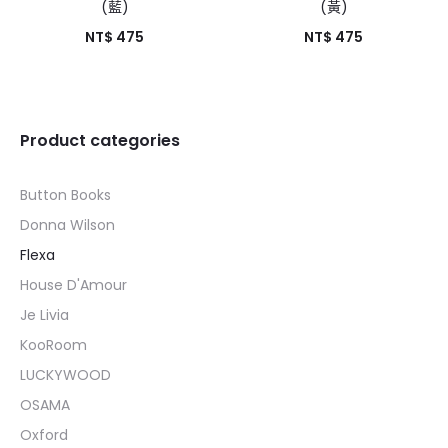
(藍)
(黃)
NT$
475
NT$
475
Product categories
Button Books
Donna Wilson
Flexa
House D'Amour
Je Livia
KooRoom
LUCKYWOOD
OSAMA
Oxford