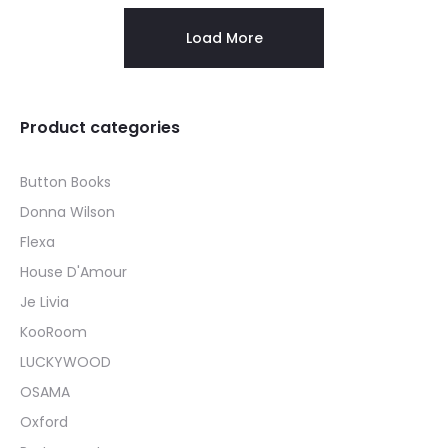
Load More
Product categories
Button Books
Donna Wilson
Flexa
House D'Amour
Je Livia
KooRoom
LUCKYWOOD
OSAMA
Oxford