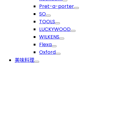
Pret-a-porter
SO
TOOLS
LUCKYWOOD
WILKENS
Flexa
Oxford
美味料理