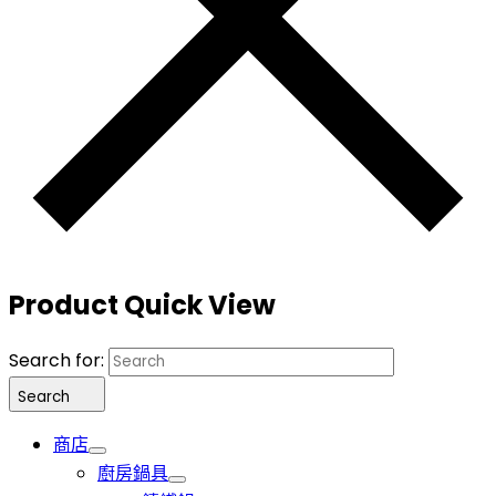
Product Quick View
Search for:
Search
商店
廚房鍋具