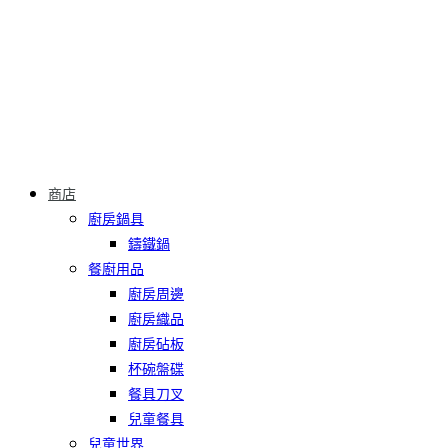
商店
廚房鍋具
鑄鐵鍋
餐廚用品
廚房周邊
廚房織品
廚房砧板
杯碗盤碟
餐具刀叉
兒童餐具
兒童世界