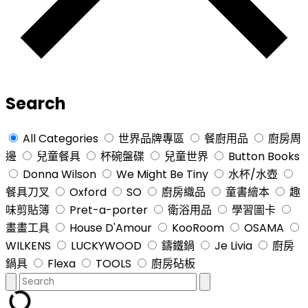
Search
All Categories
世界品牌專區
餐廚用品
廚房周
邊
兒童餐具
杯碗盤碟
兒童世界
Button Books
Donna Wilson
We Might Be Tiny
水杯/水壺
餐具刀叉
Oxford
SO
廚房織品
童書繪本
趣
味剪貼簿
Pret-a-porter
衛浴用品
學習圖卡
畫畫工具
House D'Amour
KooRoom
OSAMA
WILKENS
LUCKYWOOD
鑄鐵鍋
Je Livia
廚房
鍋具
Flexa
TOOLS
廚房砧板