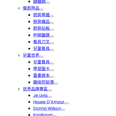
鑄鐵鍋
餐廚用品
廚房周邊
廚房織品
廚房砧板
杯碗盤碟
餐具刀叉
兒童餐具
兒童世界
兒童餐具
學習圖卡
童書繪本
趣味剪貼簿
世界品牌專區
Je Livia
House D’Amour
Donna Wilson
KooRoom