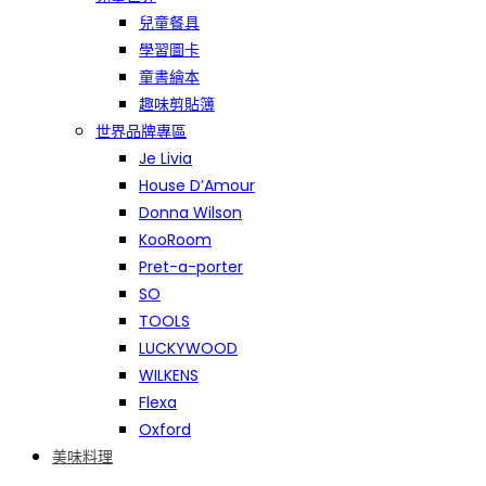
兒童餐具
學習圖卡
童書繪本
趣味剪貼簿
世界品牌專區
Je Livia
House D’Amour
Donna Wilson
KooRoom
Pret-a-porter
SO
TOOLS
LUCKYWOOD
WILKENS
Flexa
Oxford
美味料理