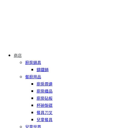
商店
廚房鍋具
鑄鐵鍋
餐廚用品
廚房周邊
廚房織品
廚房砧板
杯碗盤碟
餐具刀叉
兒童餐具
兒童世界