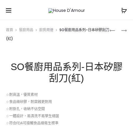
Prod
TOOLS
SO
首頁
餐廚用品
廚房周邊
SO餐廚用品系列-日本矽膠刮刀
餐
餐
navig
(紅)
廚
廚
用
用
品
品
SO餐廚用品系列-日本矽膠
系
系
列-
列-
刮刀(紅)
料
日
理
本
☆
耐高溫，優質素材
佩
矽
☆
食品級矽膠，耐腐蝕更耐用
蒂
膠
☆
附掛孔，收納不佔空間
刀
刮
☆
一體設計，易清洗不易孳生細菌
刀
☆
符合FDA可接觸食品級衛生標準
(黑)