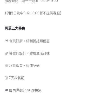
服務時間：週一至週五 10:00-19:00
(例假日及中午12-13:00暫不提供客服)
阿莫五大特色
🎁 會員好康，紅利折抵超優惠
🌿 豐富的設計，體驗生活品味
🚀 現貨販賣，快速配送
🗓 7天鑑賞期
🚚 國內滿額$490即免運