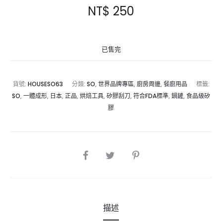
NT$
250
已售完
貨號:
HOUSESO63
分類:
SO
,
世界品牌專區
,
廚房周邊
,
餐廚用品
標籤:
SO
,
一體成形
,
日本
,
正品
,
烘焙工具
,
矽膠刮刀
,
符合FDA標準
,
鍋鏟
,
食品級矽
膠
SHARE
描述