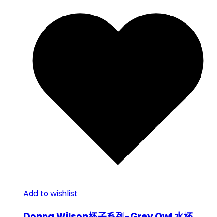
Add to wishlist
Donna Wilson杯子系列-Grey Owl 水杯