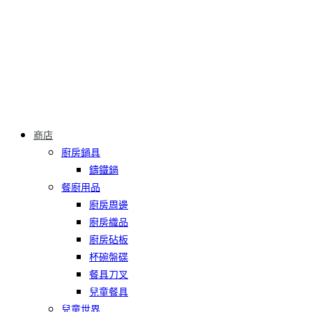
商店
廚房鍋具
鑄鐵鍋
餐廚用品
廚房周邊
廚房織品
廚房砧板
杯碗盤碟
餐具刀叉
兒童餐具
兒童世界