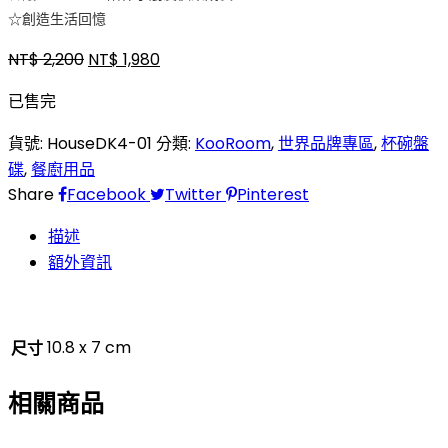
☆創造生活回憶
NT$
2,200
NT$
1,980
已售完
貨號:
HouseDK4-01
分類:
KooRoom
,
世界品牌專區
,
杯碗盤
碟
,
餐廚用品
Share
Facebook
Twitter
Pinterest
描述
額外資訊
10.8 x 7 cm
尺寸
相關商品