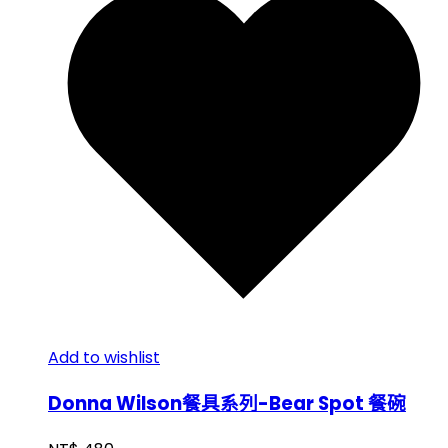
Add to wishlist
Donna Wilson餐具系列-Bear Spot 餐碗