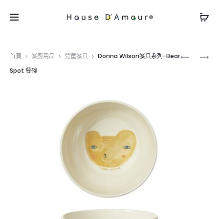
Prod
DONNA
DONNA
首頁
餐廚用品
兒童餐具
Donna Wilson餐具系列-Bear
WILSON
WILSON
navig
Spot 餐碗
杯
餐
子
具
系
系
列-
列-
FOX
BEAR
STRIPE
SPOT
兒
餐
童
盤
水
杯