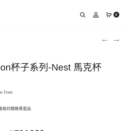
0
Produc
DONNA
DONNA
WILSON
WILSON
naviga
杯
杯
子
子
ilson杯子系列-Nest 馬克杯
系
系
列-
列-
LONDON
MOG
BUS
馬
n-Trent
馬
克
克
杯
風格的精緻骨瓷品
杯