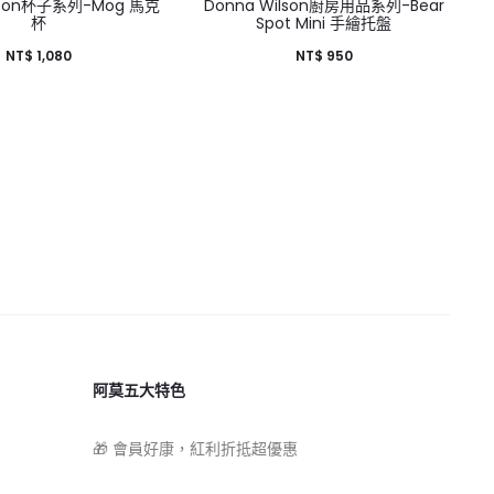
ilson杯子系列-Mog 馬克
Donna Wilson廚房用品系列-Bear
杯
Spot Mini 手繪托盤
NT$
1,080
NT$
950
阿莫五大特色
🎁 會員好康，紅利折抵超優惠