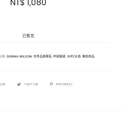
NT$
1,080
已售完
分類:
DONNA WILSON
,
世界品牌專區
,
杯碗盤碟
,
水杯/水壺
,
餐廚用品
OOK
TWITTER
PINTEREST