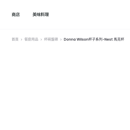
商店
美味料理
首頁
餐廚用品
杯碗盤碟
Donna Wilson杯子系列-Nest 馬克杯