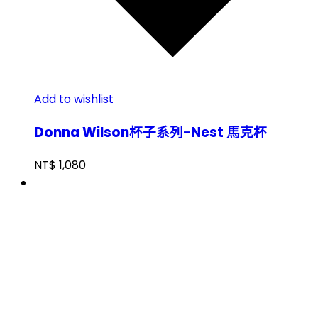
Add to wishlist
Donna Wilson杯子系列-Nest 馬克杯
NT$
1,080