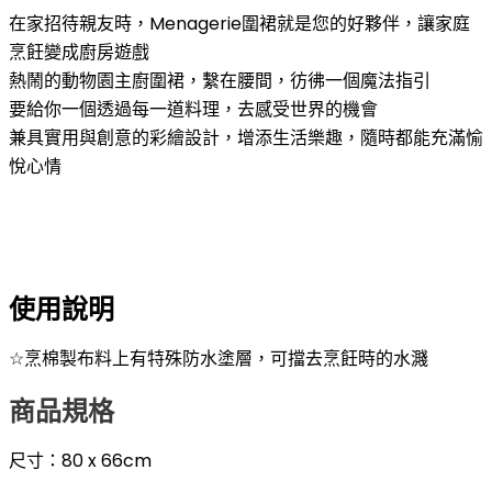
在家招待親友時，Menagerie圍裙就是您的好夥伴，讓家庭
烹飪變成廚房遊戲
熱鬧的動物園主廚圍裙，繫在腰間，彷彿一個魔法指引
要給你一個透過每一道料理，去感受世界的機會
兼具實用與創意的彩繪設計，增添生活樂趣，隨時都能充滿愉
悅心情
使用說明
☆
烹棉製布料上有特殊防水塗層，可擋去烹飪時的水濺
商品規格
尺寸：80
x 66cm