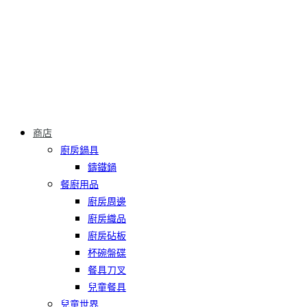
商店
廚房鍋具
鑄鐵鍋
餐廚用品
廚房周邊
廚房織品
廚房砧板
杯碗盤碟
餐具刀叉
兒童餐具
兒童世界