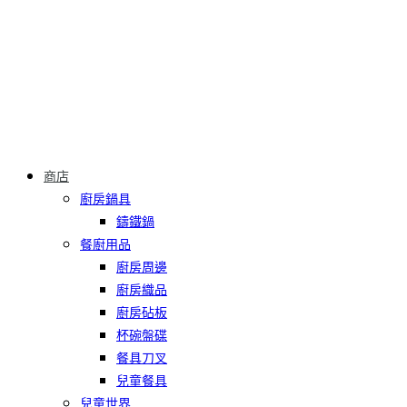
商店
廚房鍋具
鑄鐵鍋
餐廚用品
廚房周邊
廚房織品
廚房砧板
杯碗盤碟
餐具刀叉
兒童餐具
兒童世界