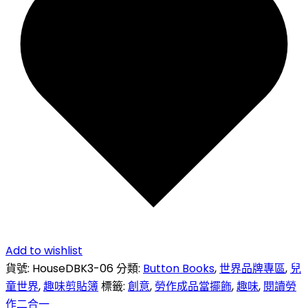
Add to wishlist
貨號:
HouseDBK3-06
分類:
Button Books
,
世界品牌專區
,
兒
童世界
,
趣味剪貼簿
標籤:
創意
,
勞作成品當擺飾
,
趣味
,
閱讀勞
作二合一