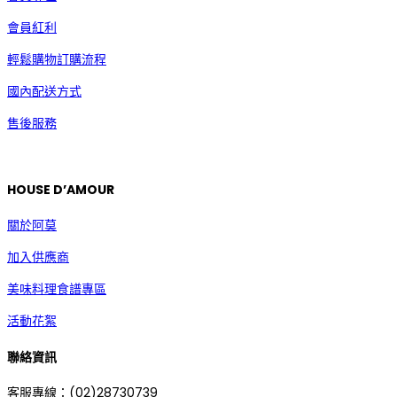
會員紅利
輕鬆購物訂購流程
國內配送方式
售後服務
HOUSE D’AMOUR
關於阿莫
加入供應商
美味料理食譜專區
活動花絮
聯絡資訊
客服專線：(02)28730739