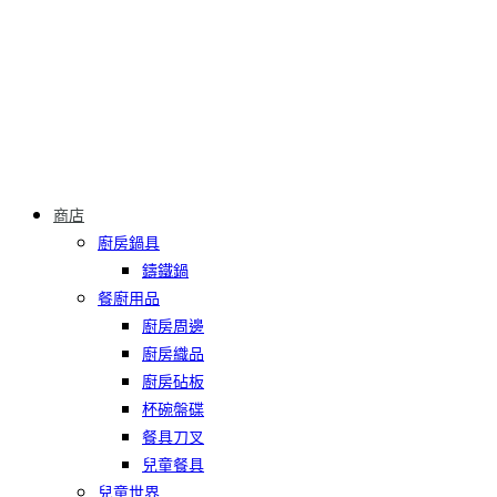
商店
廚房鍋具
鑄鐵鍋
餐廚用品
廚房周邊
廚房織品
廚房砧板
杯碗盤碟
餐具刀叉
兒童餐具
兒童世界