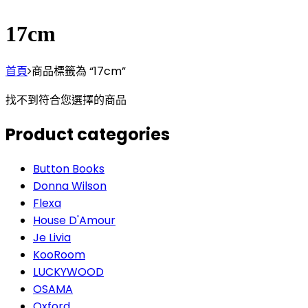
17cm
首頁
商品標籤為 “17cm”
找不到符合您選擇的商品
Product categories
Button Books
Donna Wilson
Flexa
House D'Amour
Je Livia
KooRoom
LUCKYWOOD
OSAMA
Oxford