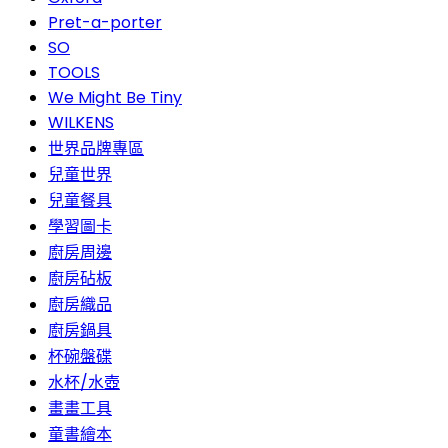
Pret-a-porter
SO
TOOLS
We Might Be Tiny
WILKENS
世界品牌專區
兒童世界
兒童餐具
學習圖卡
廚房周邊
廚房砧板
廚房織品
廚房鍋具
杯碗盤碟
水杯/水壺
畫畫工具
童書繪本