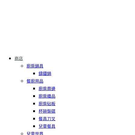
商店
廚房鍋具
鑄鐵鍋
餐廚用品
廚房周邊
廚房織品
廚房砧板
杯碗盤碟
餐具刀叉
兒童餐具
兒童世界