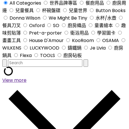
All Categories
世界品牌專區
餐廚用品
廚房周
邊
兒童餐具
杯碗盤碟
兒童世界
Button Books
Donna Wilson
We Might Be Tiny
水杯/水壺
餐具刀叉
Oxford
SO
廚房織品
童書繪本
趣
味剪貼簿
Pret-a-porter
衛浴用品
學習圖卡
畫畫工具
House D'Amour
KooRoom
OSAMA
WILKENS
LUCKYWOOD
鑄鐵鍋
Je Livia
廚房
鍋具
Flexa
TOOLS
廚房砧板
View more