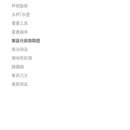
杯碗盤碟
水杯/水壺
畫畫工具
童書繪本
聖誕月超值精選
衛浴用品
趣味剪貼簿
鑄鐵鍋
餐具刀叉
餐廚用品