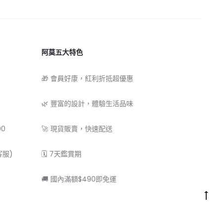
阿莫五大特色
🎁 會員好康，紅利折抵超優惠
🌿 豐富的設計，體驗生活品味
00
🚀 現貨販賣，快速配送
客服)
🗓 7天鑑賞期
🚚 國內滿額$490即免運