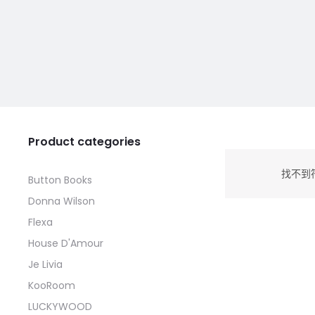
Product categories
找不到
Button Books
Donna Wilson
Flexa
House D'Amour
Je Livia
KooRoom
LUCKYWOOD