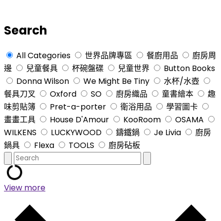
Search
All Categories
世界品牌專區
餐廚用品
廚房周
邊
兒童餐具
杯碗盤碟
兒童世界
Button Books
Donna Wilson
We Might Be Tiny
水杯/水壺
餐具刀叉
Oxford
SO
廚房織品
童書繪本
趣
味剪貼簿
Pret-a-porter
衛浴用品
學習圖卡
畫畫工具
House D'Amour
KooRoom
OSAMA
WILKENS
LUCKYWOOD
鑄鐵鍋
Je Livia
廚房
鍋具
Flexa
TOOLS
廚房砧板
View more