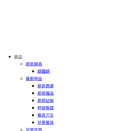
商店
廚房鍋具
鑄鐵鍋
餐廚用品
廚房周邊
廚房織品
廚房砧板
杯碗盤碟
餐具刀叉
兒童餐具
兒童世界