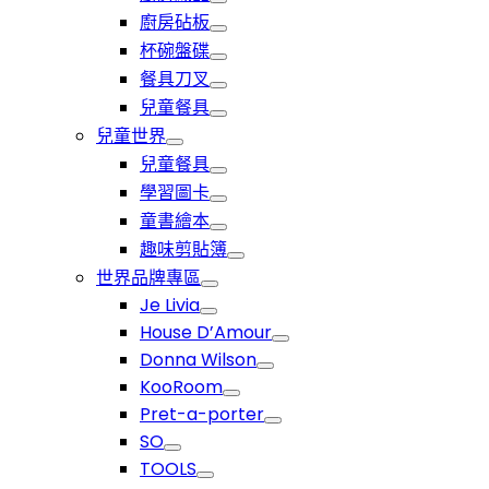
廚房砧板
杯碗盤碟
餐具刀叉
兒童餐具
兒童世界
兒童餐具
學習圖卡
童書繪本
趣味剪貼簿
世界品牌專區
Je Livia
House D’Amour
Donna Wilson
KooRoom
Pret-a-porter
SO
TOOLS