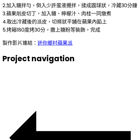
2.加入糖拌勻，倒入少許蛋液攪拌，揉成圓球狀，冷藏30分鐘
3.蘋果削皮切丁，加入糖、檸檬汁、肉桂一同燉煮
4.取出冷藏後的派皮，切條狀平鋪在蘋果內餡上
5.烤箱180度烤30分，撒上糖粉等裝飾，完成
製作影片連結：
迷你鄉村蘋果派
Project navigation