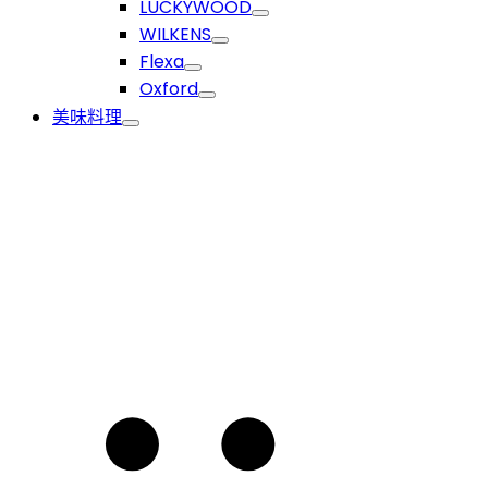
LUCKYWOOD
WILKENS
Flexa
Oxford
美味料理