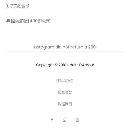
🗓 7天鑑賞期
🚚 國內滿額$490即免運
Instagram did not return a 200.
Copyright © 2018 House D'Amour
隱私權政策
服務條款
聯絡我們
F
I
Y
a
n
o
c
s
u