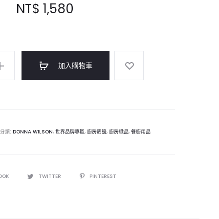
NT$
1,580
加入購物車
分類:
DONNA WILSON
,
世界品牌專區
,
廚房周邊
,
廚房織品
,
餐廚用品
OOK
TWITTER
PINTEREST