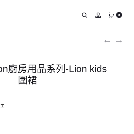
0
Produc
DONNA
DONNA
WILSON
WILSON
naviga
廚
廚
房
房
son廚房用品系列-Lion kids
用
用
品
品
圍裙
系
系
列-
列-
MOUNTAIN
SEAL
為主
HOME
KIDS
圍
圍
裙
裙