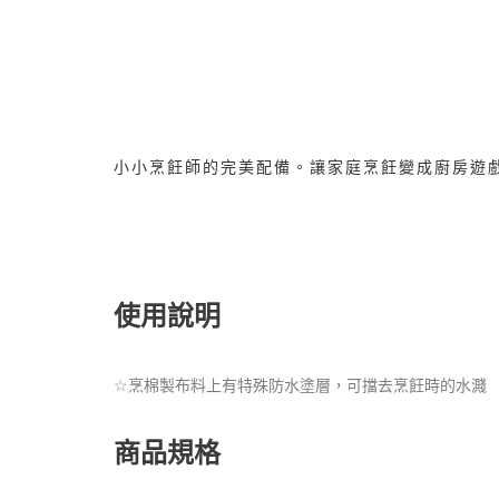
小小烹飪師的完美配備。讓家庭烹飪變成廚房遊
使用說明
☆
烹棉製布料上有特殊防水塗層，可擋去烹飪時的水濺
商品規格