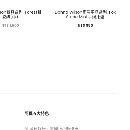
lson餐具系列-Forest骨
Donna Wilson廚房用品系列-Fox
瓷碗(中)
Stripe Mini 手繪托盤
NT$
1,500
NT$
950
阿莫五大特色
🎁 會員好康，紅利折抵超優惠