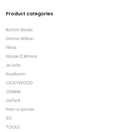
Product categories
Button Books
Donna Wilson
Flexa
House D'Amour
Je Livia
KooRoom
LUCKYWOOD
OSAMA
Oxford
Pret-a-porter
SO
TOOLS